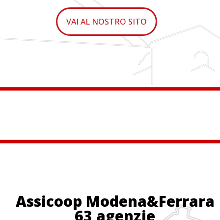
VAI AL NOSTRO SITO
Assicoop Modena&Ferrara
63 agenzie