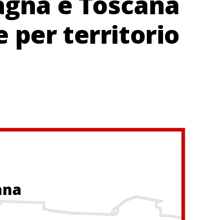
magna e Toscana
e per territorio
ana